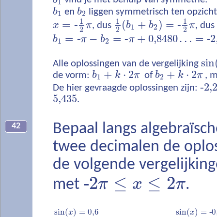
b
vind je met behulp van symmetrie:
1
b
en
b
liggen symmetrisch ten opzichte
1
2
1
1
1
=
‐
(
+
)
=
‐
x
π
, dus
b
b
π
, dus
1
2
2
2
2
=
‐
−
=
‐
+
0,8480
…
=
‐
2
b
π
b
π
1
2
sin
Alle oplossingen van de vergelijking
+
⋅
2
+
⋅
2
de vorm:
b
k
π
of
b
k
π
, 
1
2
‐
2,
De hier gevraagde oplossingen zijn:
5,435
.
Bepaal langs algebraïsch
42
twee decimalen de oplo
de volgende vergelijkin
‐
2
≤
≤
2
π
x
π
met
.
sin
(
)
=
0,6
sin
(
)
=
‐
0
x
x