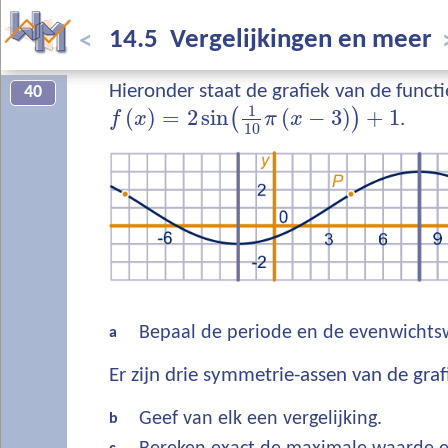
14.5 Vergelijkingen en meer
<
Hieronder staat de grafiek van de funct
40
1
(
)
=
2
sin
(
−
3
)
+
1
(
)
f
x
π
x
.
10
Bepaal de periode en de evenwichts
a
Er zijn drie symmetrie-assen van de gra
Geef van elk een vergelijking.
b