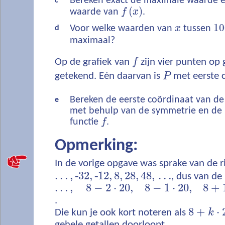
Bereken exact de maximale waarde 
c
(
)
waarde van
f
x
.
10
Voor welke waarden van
x
tussen
d
maximaal?
Op de grafiek van
f
zijn vier punten op 
getekend. Eén daarvan is
P
met eerste 
Bereken de eerste coördinaat van de
e
met behulp van de symmetrie en de p
functie
f
.
Opmerking:
In de vorige opgave was sprake van de ri
…
,
‐
32,
‐
12,
8,
28,
48,
…
, dus van de 
…
,
8
−
2
⋅
20,
8
−
1
⋅
20,
8
+
.
8
+
⋅
Die kun je ook kort noteren als
k
gehele getallen doorloopt.