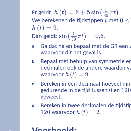
1
(
)
=
6
+
5
sin
(
)
Er geldt:
h
t
π
t
.
30
0
≤
We berekenen de tijdstippen
t
met
(
)
=
9
h
t
.
1
sin
=
0,6
(
)
Dan geldt:
π
t
.
30
Ga dat na en bepaal met de GR een
a
waarvoor dit het geval is.
Bepaal met behulp van symmetrie en 
b
decimalen ook de andere waarden 
(
)
=
9
waarvoor
h
t
.
Bereken in één decimaal hoeveel mi
c
0
120
gedurende in de tijd tussen
en
geweest.
Bereken in twee decimalen de tijdst
d
120
(
)
=
2
waarvoor
h
t
.