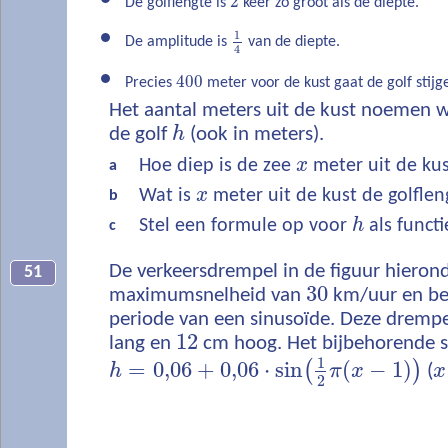
2
De golflengte is
keer zo groot als de diepte.
1
De amplitude is
van de diepte.
4
400
Precies
meter voor de kust gaat de golf stij
Het aantal meters uit de kust noemen 
de golf
h
(ook in meters).
Hoe diep is de zee
x
meter uit de ku
a
Wat is
x
meter uit de kust de golfle
b
Stel een formule op voor
h
als funct
c
De verkeersdrempel in de figuur hierond
51
30
maximumsnelheid van
km/uur en bes
periode van een sinusoïde. Deze drempe
12
lang en
cm hoog. Het bijbehorende s
1
=
0,06
+
0,06
⋅
sin
(
−
1
)
(
)
h
π
x
(
x
2