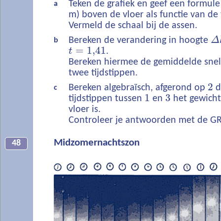
Teken de grafiek en geef een formul
a
m) boven de vloer als functie van de 
Vermeld de schaal bij de assen.
Bereken de verandering in hoogte
Δ
b
=
1,41
t
.
Bereken hiermee de gemiddelde snel
twee tijdstippen.
2
Bereken algebraïsch, afgerond op
d
c
1
3
tijdstippen tussen
en
het gewich
vloer is.
Controleer je antwoorden met de G
Midzomernachtszon
48