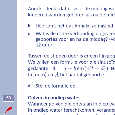
Anneke denkt dat er voor de middag wel
kinderen worden geboren als na de mid
Hoe komt het dat Anneke zo misleid 
b
Wat is de echte verhouding ongeveer
c
geboortes voor en na de middag? (Vo
12 uur.)
Tussen de stippen door is er een lijn ge
We willen een formule voor die sinusoïd
=
+
sin
(
(
−
)
)
gedaante:
A
a
b
c
t
d
. H
(in uren) en
A
het aantal geboortes.
Stel de formule op.
d
Golven in ondiep water
50
Wanneer golven die ontstaan in diep w
in ondiep water terechtkomen, verande