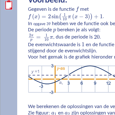
Voorbeeld:
Gegeven is de functie
f
met
1
(
)
=
2
sin
(
−
3
)
+
1
(
)
f
x
π
x
.
10
In
hebben we de functie ook be
opgave 39
De periode
p
bereken je als volgt:
2
1
π
=
20
π
, dus de periode is
.
10
p
1
De evenwichtswaarde is
en de functie
stijgend door de evenwichtslijn.
Voor het gemak is de grafiek hieronder
We berekenen de oplossingen van de ve
Zie figuur:
a
en
a
zijn oplossingen van 
1
2