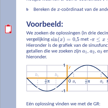
Bereken de
x
-coördinaat van de and
b
Voorbeeld:
We zoeken de oplossingen (in drie deci
sin
(
)
=
0,5
‐
≤
vergelijking
x
met
π
x
Hieronder is de grafiek van de sinusfun
getallen die we zoeken zijn
a
,
a
,
a
e
1
2
3
hieronder.
Eén oplossing vinden we met de GR: