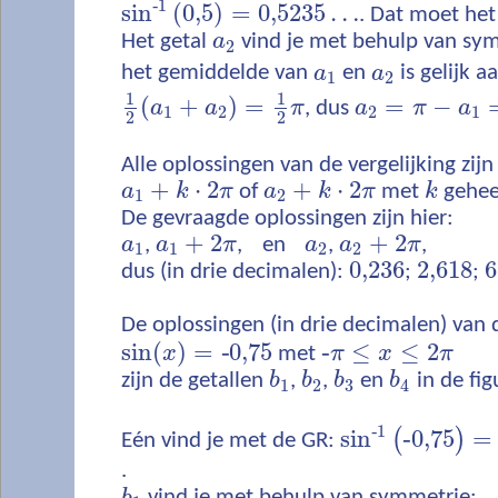
‐
1
sin
(
0,5
)
=
0,5235
…
. Dat moet het
Het getal
a
vind je met behulp van sy
2
het gemiddelde van
a
en
a
is gelijk a
1
2
1
1
(
+
)
=
=
−
a
a
π
, dus
a
π
a
1
2
2
1
2
2
Alle oplossingen van de vergelijking zij
+
⋅
2
+
⋅
2
a
k
π
of
a
k
π
met
k
gehee
1
2
De gevraagde oplossingen zijn hier:
+
2
+
2
a
,
a
π
,
en
a
,
a
π
,
1
1
2
2
0,236
2,618
6
dus (in drie decimalen):
;
;
De oplossingen (in drie decimalen) van d
sin
(
)
=
‐
0,75
‐
≤
≤
2
x
met
π
x
π
zijn de getallen
b
,
b
,
b
en
b
in de fig
1
2
3
4
‐
1
sin
‐
0,75
=
(
)
Eén vind je met de GR:
.