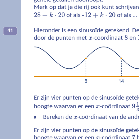
Merk op dat je die rij ook kunt schrijven
28
+
⋅
20
‐
12
+
⋅
20
k
of als
k
of als ..
Hieronder is een sinusoïde getekend. De
41
8
door de punten met
x
-coördinaat
en
Er zijn vier punten op de sinusoïde gete
9
hoogte waarvan er een
x
-coördinaat
Bereken de
x
-coördinaat van de and
a
Er zijn vier punten op de sinusoïde gete
7
hoogte waarvan er een
x
-coördinaat
h