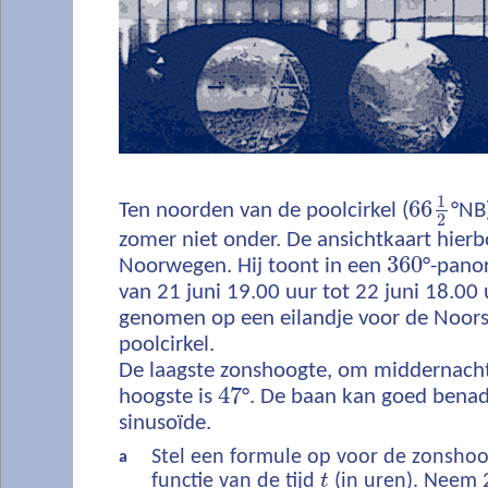
1
66
Ten noorden van de poolcirkel (
°NB)
2
zomer niet onder. De ansichtkaart hier
360
Noorwegen. Hij toont in een
°-pano
van 21 juni 19.00 uur tot 22 juni 18.00 u
genomen op een eilandje voor de Noorse
poolcirkel.
De laagste zonshoogte, om middernach
47
hoogste is
°. De baan kan goed bena
sinusoïde.
Stel een formule op voor de zonsho
a
functie van de tijd
t
(in uren). Neem 