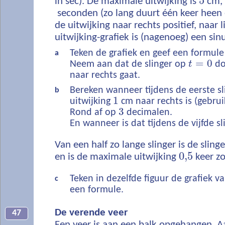
5
in sec). De maximale uitwijking is
cm, 
seconden (zo lang duurt één keer heen
de uitwijking naar rechts positief, naar l
uitwijking-grafiek is (nagenoeg) een sin
Teken de grafiek en geef een formule
a
=
0
Neem aan dat de slinger op
t
do
naar rechts gaat.
Bereken wanneer tijdens de eerste s
b
1
uitwijking
cm naar rechts is (gebru
3
Rond af op
decimalen.
En wanneer is dat tijdens de vijfde 
Van een half zo lange slinger is de slinge
0,5
en is de maximale uitwijking
keer zo
Teken in dezelfde figuur de grafiek v
c
een formule.
De verende veer
47
Een veer is aan een balk opgehangen. A