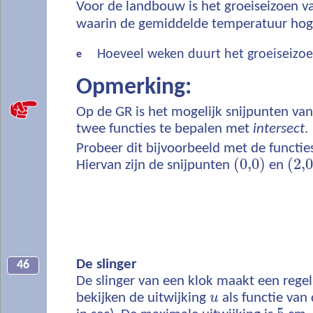
Voor de landbouw is het groeiseizoen v
waarin de gemiddelde temperatuur hog
Hoeveel weken duurt het groeiseizo
e
Opmerking:
Op de GR is het mogelijk snijpunten van
twee functies te bepalen met
intersect
.
Probeer dit bijvoorbeeld met de functi
(
0,0
)
(
2,0
Hiervan zijn de snijpunten
en
De slinger
46
De slinger van een klok maakt een reg
bekijken de uitwijking
u
als functie van 