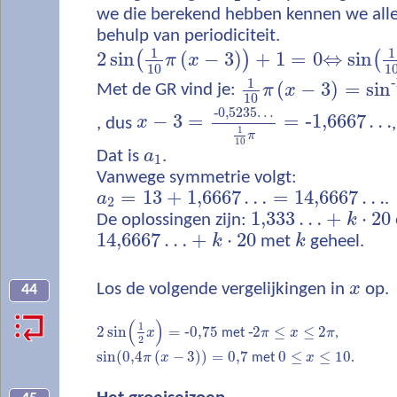
we die berekend hebben kennen we all
behulp van periodiciteit.
1
1
2
sin
(
−
3
)
+
1
=
0
⇔
sin
(
)
(
π
x
10
1
‐
1
(
−
3
)
=
sin
Met de GR vind je:
π
x
10
‐
0,5235
…
−
3
=
=
‐
1,6667
…
, dus
x
1
π
10
Dat is
a
.
1
Vanwege symmetrie volgt:
=
13
+
1,6667
…
=
14,6667
…
a
.
2
1,333
…
+
⋅
20
De oplossingen zijn:
k
14,6667
…
+
⋅
20
k
met
k
geheel.
Los de volgende vergelijkingen in
x
op.
44
(
)
1
2
sin
=
‐
0,75
‐
2
≤
≤
2
x
met
π
x
π
,
2
sin
(
0,4
(
−
3
)
)
=
0,7
0
≤
≤
10
π
x
met
x
.