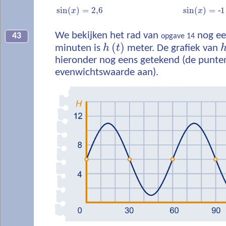
sin
(
)
=
2,6
sin
(
)
=
‐
1
x
x
We bekijken het rad van
nog ee
43
opgave 14
(
)
minuten is
h
t
meter. De grafiek van
hieronder nog eens getekend (de punte
evenwichtswaarde aan).