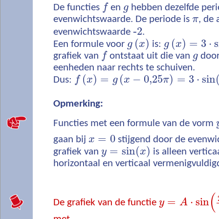
De functies
f
en
g
hebben dezelfde peri
evenwichtswaarde. De periode is
π
, de
‐
2
evenwichtswaarde
.
(
)
(
)
=
3
⋅
s
Een formule voor
g
x
is:
g
x
grafiek van
f
ontstaat uit die van
g
door
eenheden naar rechts te schuiven.
(
)
=
(
−
0,25
)
=
3
⋅
sin
Dus:
f
x
g
x
π
Opmerking:
Functies met een formule van de vorm
=
0
gaan bij
x
stijgend door de evenwic
=
sin
(
)
grafiek van
y
x
is alleen vertic
horizontaal en verticaal vermenigvuldig
(
=
⋅
sin
De grafiek van de functie
y
A