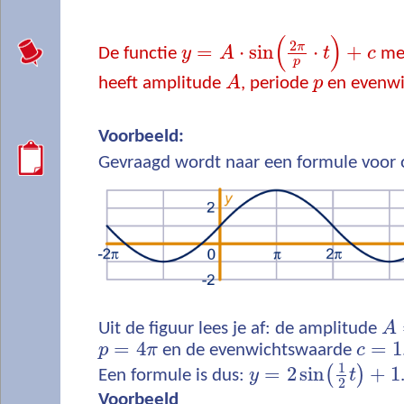
(
)
2
π
=
⋅
sin
⋅
+
De functie
y
A
t
c
me
p
heeft amplitude
A
, periode
p
en evenw
Voorbeeld:
Gevraagd wordt naar een formule voor 
Uit de figuur lees je af: de amplitude
A
=
4
=
1
p
π
en de evenwichtswaarde
c
1
=
2
sin
+
1
(
)
Een formule is dus:
y
t
2
Voorbeeld