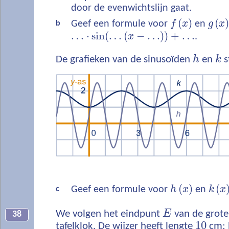
door de evenwichtslijn gaat.
(
)
(
Geef een formule voor
f
x
en
g
x
b
…
⋅
sin
(
…
(
−
…
)
)
+
…
x
.
De grafieken van de sinusoïden
h
en
k
s
(
)
(
Geef een formule voor
h
x
en
k
x
c
We volgen het eindpunt
E
van de grote
38
10
tafelklok. De wijzer heeft lengte
cm; 