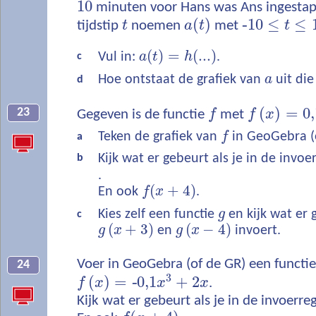
10
minuten voor Hans was Ans ingestap
(
)
‐
10
≤
≤
tijdstip
t
noemen
a
t
met
t
(
)
=
(
...
)
Vul in:
a
t
h
.
c
Hoe ontstaat de grafiek van
a
uit di
d
(
)
=
0,
23
Gegeven is de functie
f
met
f
x
Teken de grafiek van
f
in GeoGebra (
a
Kijk wat er gebeurt als je in de invoe
b
.
(
+
4
)
En ook
f
x
.
Kies zelf een functie
g
en kijk wat er 
c
(
+
3
)
(
−
4
)
g
x
en
g
x
invoert.
Voer in GeoGebra (of de GR) een functi
24
3
(
)
=
‐
0,1
+
2
f
x
x
x
.
Kijk wat er gebeurt als je in de invoerre