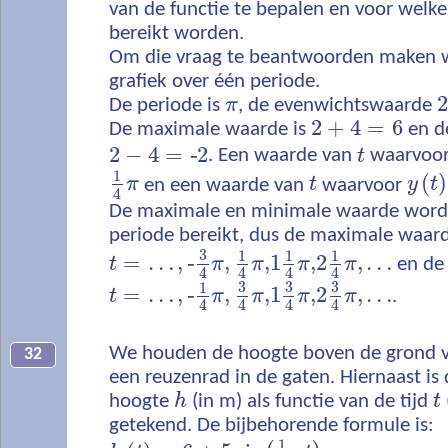
van de functie te bepalen en voor wel
bereikt worden.
Om die vraag te beantwoorden maken w
grafiek over één periode.
2
De periode is
π
, de evenwichtswaarde
2
+
4
=
6
De maximale waarde is
en d
2
−
4
=
‐
2
. Een waarde van
t
waarvoo
1
(
)
π
en een waarde van
t
waarvoor
y
t
4
De maximale en minimale waarde wordt 
periode bereikt, dus de maximale waarde
3
1
1
1
=
…
,
‐
,
,1
,2
,
…
t
π
π
π
π
en de
4
4
4
4
3
3
3
1
=
…
,
‐
,
,1
,2
,
…
t
π
π
π
π
.
4
4
4
4
We houden de hoogte boven de grond v
32
een reuzenrad in de gaten. Hiernaast is 
hoogte
h
(in m) als functie van de tijd
t
getekend. De bijbehorende formule is:
1