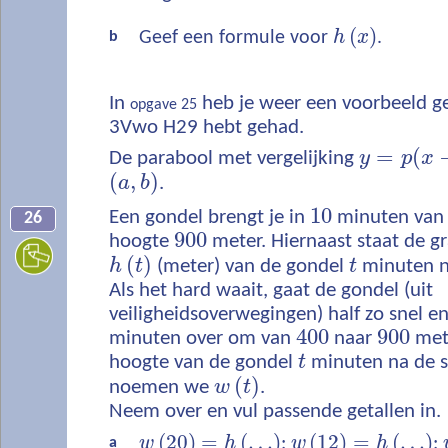
(
)
Geef een formule voor
h
x
.
b
In
heb je weer een voorbeeld gez
opgave 25
3Vwo H29 hebt gehad.
=
(
De parabool met vergelijking
y
p
x
(
,
)
a
b
.
10
Een gondel brengt je in
minuten van
26
900
hoogte
meter. Hiernaast staat de g
(
)
h
t
(meter) van de gondel
t
minuten na
Als het hard waait, gaat de gondel (uit
veiligheidsoverwegingen) half zo snel en
400
900
minuten over om van
naar
met
hoogte van de gondel
t
minuten na de st
(
)
noemen we
w
t
.
Neem over en vul passende getallen in.
(
20
)
=
(
…
)
(
12
)
=
(
…
)
w
h
;
w
h
;
a