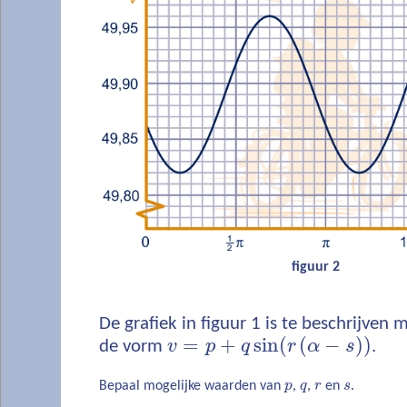
figuur 2
De grafiek in figuur 1 is te beschrijven
=
+
sin
(
(
−
)
)
de vorm
v
p
q
r
α
s
.
Bepaal mogelijke waarden van
p
,
q
,
r
en
s
.