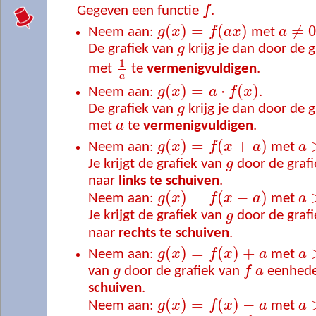
Gegeven een functie
f
.
(
)
=
(
)
≠
Neem aan:
g
x
f
a
x
met
a
De grafiek van
g
krijg je dan door de 
1
met
te
vermenigvuldigen
.
a
(
)
=
⋅
(
)
Neem aan:
g
x
a
f
x
.
De grafiek van
g
krijg je dan door de 
met
a
te
vermenigvuldigen
.
(
)
=
(
+
)
Neem aan:
g
x
f
x
a
met
a
Je krijgt de grafiek van
g
door de graf
naar
links te schuiven
.
(
)
=
(
−
)
Neem aan:
g
x
f
x
a
met
a
Je krijgt de grafiek van
g
door de graf
naar
rechts te schuiven
.
(
)
=
(
)
+
Neem aan:
g
x
f
x
a
met
a
van
g
door de grafiek van
f
a
eenhed
schuiven
.
(
)
=
(
)
−
Neem aan:
g
x
f
x
a
met
a