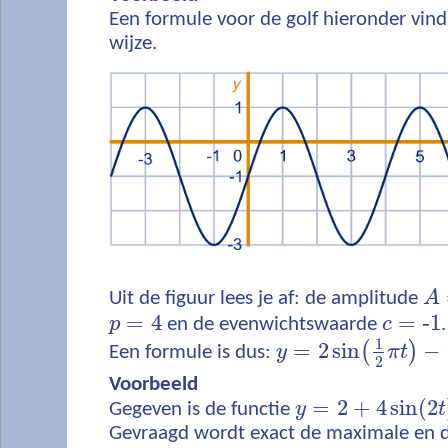
Een formule voor de golf hieronder vind 
wijze.
Uit de figuur lees je af: de amplitude
A
=
4
=
‐
1
p
en de evenwichtswaarde
c
.
1
=
2
sin
−
(
)
Een formule is dus:
y
π
t
2
Voorbeeld
=
2
+
4
sin
(
2
Gegeven is de functie
y
t
Gevraagd wordt exact de maximale en 