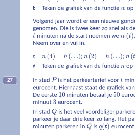
Teken de grafiek van de functie
w
op 
b
Volgend jaar wordt er een nieuwe gonde
genomen. Die is twee keer zo snel als de
(
)
t
minuten na de start noemen we
n
t
Neem over en vul in.
(
4
)
=
(
…
)
(
2
)
=
(
…
)
(
n
h
;
n
h
;
n
c
Teken de grafiek van de functie
n
op 
d
In stad
P
is het parkeertarief voor
t
min
27
eurocent. Hiernaast staat de grafiek va
10
50
De eerste
minuten betaal je
euroc
3
minuut
eurocent.
In stad
Q
is het veel voordeliger parker
parkeer je daar drie keer zo lang. Het p
(
)
minuten parkeren in
Q
is
q
t
eurocent