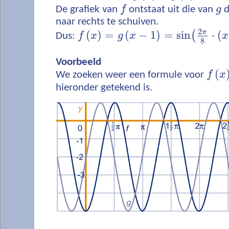
De grafiek van
f
ontstaat uit die van
g
d
naar rechts te schuiven.
2
π
(
)
=
(
−
1
)
=
sin
⋅
(
(
Dus:
f
x
g
x
x
8
Voorbeeld
(
We zoeken weer een formule voor
f
x
hieronder getekend is.