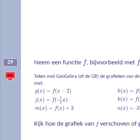
Neem een functie
f
, bijvoorbeeld met
29
Teken met GeoGebra (of de GR) de grafieken van de
met:
(
)
=
(
−
2
)
(
)
=
g
x
f
x
h
x
f
1
(
)
=
(
(
)
=
(
‐
)
k
x
f
j
x
f
x
2
(
)
=
(
)
+
3
(
)
=
‐
2
m
x
f
x
n
x
Kijk hoe de grafiek van
verschoven of 
f