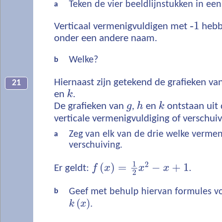
Teken de vier beeldlijnstukken in een
a
‐
1
Verticaal vermenigvuldigen met
hebb
onder een andere naam.
Welke?
b
Hiernaast zijn getekend de grafieken va
21
en
k
.
De grafieken van
g
,
h
en
k
ontstaan uit
verticale vermenigvuldiging of verschuiv
Zeg van elk van de drie welke vermen
a
verschuiving.
1
2
(
)
=
−
+
1
Er geldt:
f
x
x
x
.
2
Geef met behulp hiervan formules v
b
(
)
k
x
.