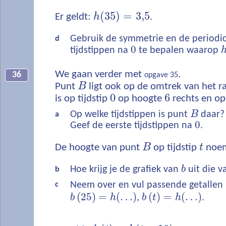
(
35
)
=
3,5
Er geldt:
h
.
Gebruik de symmetrie en de periodici
d
0
tijdstippen na
te bepalen waarop
We gaan verder met
.
36
opgave 35
Punt
B
ligt ook op de omtrek van het ra
0
6
is op tijdstip
op hoogte
rechts en op 
Op welke tijdstippen is punt
B
daar?
a
0
Geef de eerste tijdstippen na
.
De hoogte van punt
B
op tijdstip
t
noe
Hoe krijg je de grafiek van
b
uit die 
b
Neem over en vul passende getallen 
c
(
25
)
=
(
…
)
(
)
=
(
…
)
b
h
,
b
t
h
.