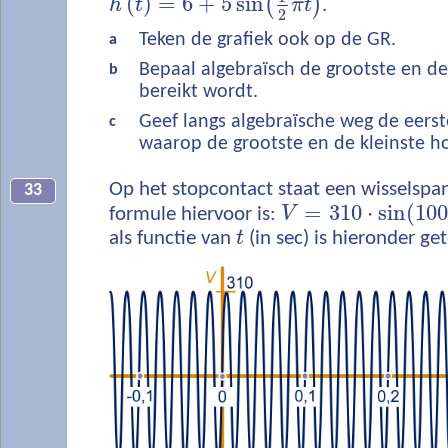
(
)
=
6
+
5
sin
(
)
h
t
π
t
.
2
Teken de grafiek ook op de GR.
a
Bepaal algebraïsch de grootste en de
b
bereikt wordt.
Geef langs algebraïsche weg de eerst
c
waarop de grootste en de kleinste h
Op het stopcontact staat een wisselsp
33
=
310
⋅
sin
(
100
formule hiervoor is:
V
als functie van
t
(in sec) is hieronder ge