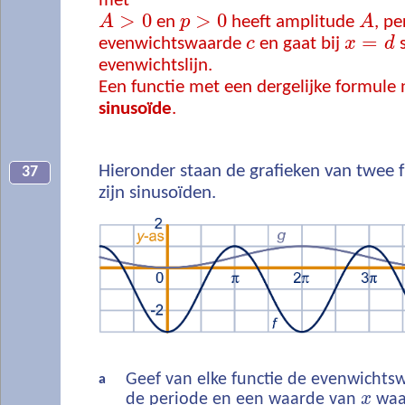
met
>
0
>
0
A
en
p
heeft amplitude
A
, p
=
evenwichtswaarde
c
en gaat bij
x
d
s
evenwichtslijn.
Een functie met een dergelijke formul
sinusoïde
.
Hieronder staan de grafieken van twee 
37
zijn sinusoïden.
Geef van elke functie de evenwichts
a
de periode en een waarde van
x
waar