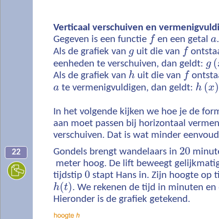
Verticaal verschuiven en vermenigvuld
Gegeven is een functie
f
en een getal
a
Als de grafiek van
g
uit die van
f
ontstaa
(
eenheden te verschuiven, dan geldt:
g
Als de grafiek van
h
uit die van
f
ontsta
(
)
a
te vermenigvuldigen, dan geldt:
h
x
In het volgende kijken we hoe je de for
aan moet passen bij horizontaal vermen
verschuiven. Dat is wat minder eenvoud
20
Gondels brengt wandelaars in
minut
22
meter hoog. De lift beweegt gelijkmati
0
tijdstip
stapt Hans in. Zijn hoogte op t
(
)
h
t
. We rekenen de tijd in minuten en
Hieronder is de grafiek getekend.