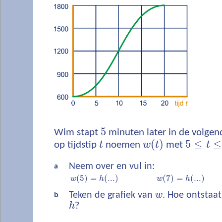
5
Wim stapt
minuten later in de volgen
(
)
5
≤
≤
op tijdstip
t
noemen
w
t
met
t
Neem over en vul in:
a
(
5
)
=
(
...
)
(
7
)
=
(
...
)
w
h
w
h
Teken de grafiek van
w
. Hoe ontstaat
b
h
?