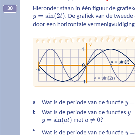
Hieronder staan in één figuur de grafie
30
=
sin
(
2
)
y
t
. De grafiek van de tweede 
door een horizontale vermenigvuldiging
Wat is de periode van de functie
y
a
Wat is de periode van de functies
y
b
=
sin
(
)
≠
0
y
a
t
met
a
?
c
Wat is de periode van de functie
y