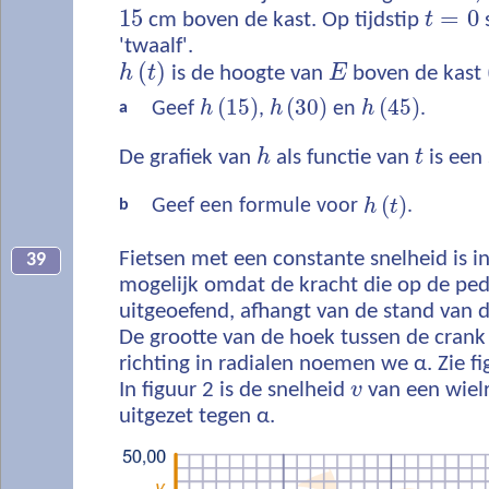
15
=
0
cm boven de kast. Op tijdstip
t
'twaalf'.
(
)
h
t
is de hoogte van
E
boven de kast 
(
15
)
(
30
)
(
45
)
Geef
h
,
h
en
h
.
a
De grafiek van
h
als functie van
t
is een 
(
)
Geef een formule voor
h
t
.
b
Fietsen met een constante snelheid is in
39
mogelijk omdat de kracht die op de pe
uitgeoefend, afhangt van de stand van de
De grootte van de hoek tussen de crank 
richting in radialen noemen we α. Zie fi
In figuur 2 is de snelheid
v
van een wiel
uitgezet tegen α.