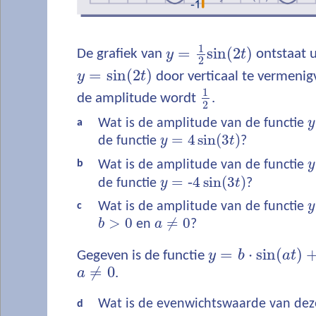
1
=
sin
(
2
)
De grafiek van
y
t
ontstaat u
2
=
sin
(
2
)
y
t
door verticaal te vermeni
1
de amplitude wordt
.
2
Wat is de amplitude van de functie
y
a
=
4
sin
(
3
)
de functie
y
t
?
b
Wat is de amplitude van de functie
y
=
‐
4
sin
(
3
)
de functie
y
t
?
Wat is de amplitude van de functie
y
c
>
0
≠
0
b
en
a
?
=
⋅
sin
(
)
Gegeven is de functie
y
b
a
t
≠
0
a
.
Wat is de evenwichtswaarde van deze
d