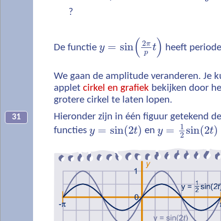
?
(
)
2
π
=
sin
De functie
y
t
heeft period
p
We gaan de amplitude veranderen. Je k
applet
cirkel en grafiek
bekijken door he
grotere cirkel te laten lopen.
Hieronder zijn in één figuur getekend d
31
1
=
sin
(
2
)
=
sin
(
2
)
functies
y
t
en
y
t
2