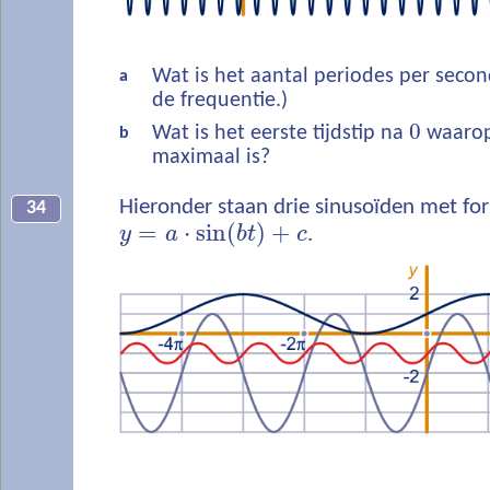
Wat is het aantal periodes per seco
a
de frequentie.)
0
Wat is het eerste tijdstip na
waarop
b
maximaal is?
Hieronder staan drie sinusoïden met fo
34
=
⋅
sin
(
)
+
y
a
b
t
c
.