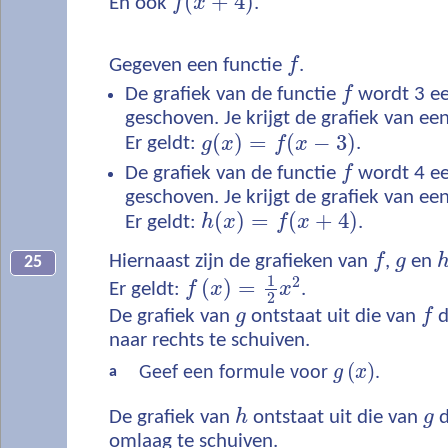
(
+
4
)
En ook
f
x
.
Gegeven een functie
f
.
De grafiek van de functie
f
wordt 3 ee
geschoven. Je krijgt de grafiek van ee
(
)
=
(
−
3
)
Er geldt:
g
x
f
x
.
De grafiek van de functie
f
wordt 4 ee
geschoven. Je krijgt de grafiek van ee
(
)
=
(
+
4
)
Er geldt:
h
x
f
x
.
Hiernaast zijn de grafieken van
f
,
g
en
25
1
2
(
)
=
Er geldt:
f
x
x
.
2
De grafiek van
g
ontstaat uit die van
f
d
naar rechts te schuiven.
(
)
Geef een formule voor
g
x
.
a
De grafiek van
h
ontstaat uit die van
g
d
omlaag te schuiven.