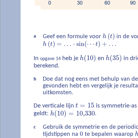
(
)
Geef een formule voor
h
t
in de vo
a
(
)
=
…
⋅
sin
(
⋯
)
+
…
h
t
t
(
10
)
(
35
)
In
heb je
h
en
h
in dr
opgave 14
berekend.
Doe dat nog eens met behulp van de 
b
gevonden hebt en vergelijk je result
uitkomsten.
=
15
De verticale lijn
t
is symmetrie-as 
(
10
)
=
10,330
geldt:
h
.
Gebruik de symmetrie en de periodici
c
0
tijdstippen na
te bepalen waarop