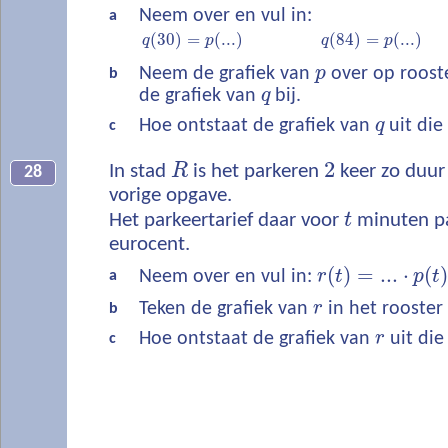
Neem over en vul in:
a
(
30
)
=
(
...
)
(
84
)
=
(
...
)
q
p
q
p
Neem de grafiek van
p
over op roost
b
de grafiek van
q
bij.
Hoe ontstaat de grafiek van
q
uit die
c
2
In stad
R
is het parkeren
keer zo duur 
28
vorige opgave.
Het parkeertarief daar voor
t
minuten pa
eurocent.
(
)
=
...
⋅
(
Neem over en vul in:
r
t
p
t
a
Teken de grafiek van
r
in het rooster
b
Hoe ontstaat de grafiek van
r
uit die
c