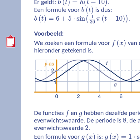
(
)
=
(
−
10
)
Er geldt:
b
t
h
t
.
(
)
Een formule voor
b
t
is dus:
1
(
)
=
6
+
5
⋅
sin
(
−
10
)
(
)
b
t
π
t
.
30
Voorbeeld:
(
)
We zoeken een formule voor
f
x
van 
hieronder getekend is.
De functies
f
en
g
hebben dezelfde peri
8
evenwichtswaarde. De periode is
, de
2
evenwichtswaarde
.
(
)
(
)
=
1
⋅
s
Een formule voor
g
x
is:
g
x