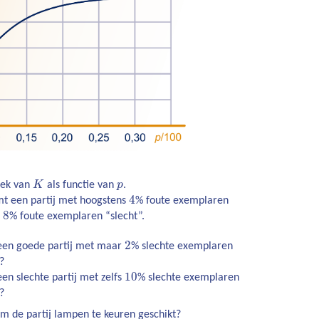
iek van
K
als functie van
p
.
4
mt een partij met hoogstens
% foute exemplaren
8
s
% foute exemplaren “slecht”.
2
 een goede partij met maar
% slechte exemplaren
?
10
een slechte partij met zelfs
% slechte exemplaren
?
m de partij lampen te keuren geschikt?