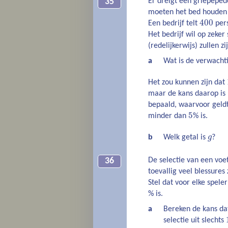
Er dreigt een griepepe
35
moeten het bed houden 
400
Een bedrijf telt
pers
Het bedrijf wil op zeke
(redelijkerwijs) zullen zi
a
Wat is de verwacht
Het zou kunnen zijn dat
maar de kans daarop is 
bepaald, waarvoor geldt
5
minder dan
% is.
b
Welk getal is
g
?
De selectie van een voe
36
toevallig veel blessures
Stel dat voor elke spel
% is.
a
Bereken de kans da
selectie uit slechts