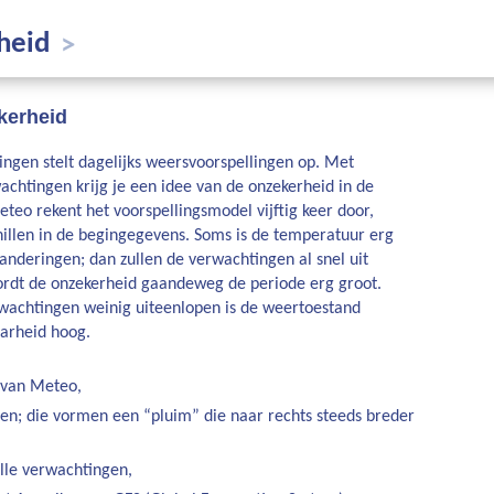
heid
>
kerheid
ngen stelt dagelijks weersvoorspellingen op. Met
chtingen krijg je een idee van de onzekerheid in de
eo rekent het voorspellingsmodel vijftig keer door,
hillen in de begingegevens. Soms is de temperatuur erg
randeringen; dan zullen de verwachtingen al snel uit
ordt de onzekerheid gaandeweg de periode erg groot.
rwachtingen weinig uiteenlopen is de weertoestand
aarheid hoog.
 van Meteo,
gen; die vormen een “pluim” die naar rechts steeds breder
lle verwachtingen,