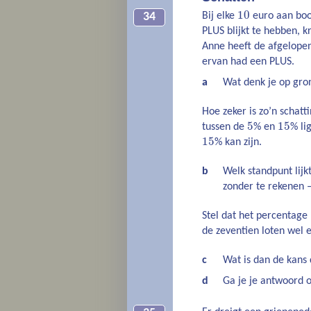
10
Bij elke
euro aan bood
34
PLUS blijkt te hebben, kr
Anne heeft de afgelopen
ervan had een PLUS.
a
Wat denk je op gro
Hoe zeker is zo’n schat
5
15
tussen de
% en
% li
15
% kan zijn.
b
Welk standpunt lijkt
zonder te rekenen –
Stel dat het percentage
de zeventien loten wel 
c
Wat is dan de kans
d
Ga je je antwoord 