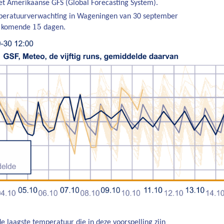
het Amerikaanse GFS (Global Forecasting System).
mperatuurverwachting in Wageningen van 30 september
15
de komende
dagen.
e laagste temperatuur die in deze voorspelling zijn