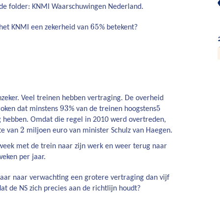
t de folder: KNMI Waarschuwingen Nederland.
65
 het KNMI een zekerheid van
% betekent?
nzeker. Veel treinen hebben vertraging. De overheid
93
5
roken dat minstens
% van de treinen hoogstens
 hebben. Omdat die regel in 2010 werd overtreden,
2
te van
miljoen euro van minister Schulz van Haegen.
 week met de trein naar zijn werk en weer terug naar
eken per jaar.
jaar naar verwachting een grotere vertraging dan vijf
 de NS zich precies aan de richtlijn houdt?