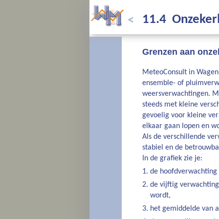
11.4 Onzeker
<
Grenzen aan onze
MeteoConsult in Wageni
ensemble- of pluimverwa
weersverwachtingen. Met
steeds met kleine versc
gevoelig voor kleine ve
elkaar gaan lopen en w
Als de verschillende ve
stabiel en de betrouwb
In de grafiek zie je:
de hoofdverwachting
de vijftig verwachtin
wordt,
het gemiddelde van a