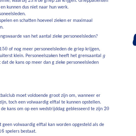
25
demie; waarbij
% de griep zal krijgen. Grieppatiënten
en kunnen dus niet naar hun werk.
oneelsleden.
r spelen en schatten hoeveel zieken er maximaal
jn.
ingswaarde van het aantal zieke personeelsleden?
150
of nog meer personeelsleden de griep krijgen,
uiterst klein. Personeelszaken heeft het grensaantal
g
 dat de kans op meer dan g zieke personeelsleden
tbalclub moet voldoende groot zijn om, wanneer er
 zijn, toch een volwaardig elftal te kunnen opstellen.
20
er de kans om op een wedstrijddag geblesseerd te zijn
t geen volwaardig elftal kan worden opgesteld als de
16
spelers bestaat.