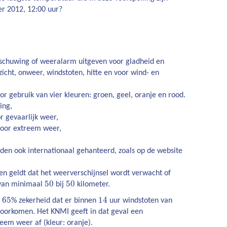
er 2012, 12:00 uur?
chuwing of weeralarm uitgeven voor gladheid en
icht, onweer, windstoten, hitte en voor wind- en
 gebruik van vier kleuren: groen, geel, oranje en rood.
ing,
 gevaarlijk weer,
oor extreem weer,
en ook internationaal gehanteerd, zoals op de website
n geldt dat het weerverschijnsel wordt verwacht of
50
50
 van minimaal
bij
kilometer.
65
14
t
% zekerheid dat er binnen
uur windstoten van
voorkomen. Het KNMI geeft in dat geval een
em weer af (kleur: oranje).