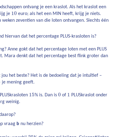
schappen ontvang je een kraslot. Als het kraslot een
10
ijg je
euro; als het een MIN heeft, krijg je niets.
 weken zeventien van die loten ontvangen. Slechts één
nd hiervan dat het percentage PLUS-krasloten is?
ting? Anne gokt dat het percentage loten met een PLUS
gt. Mara denkt dat het percentage best flink groter dan
 jou het beste? Het is de bedoeling dat je intuïtief –
 je mening geeft.
15
0
1
 PLUSkrasloten
% is. Dan is
of
PLUSkraslot onder
erg weinig.
 daarop?
op vraag
b
nu herzien?