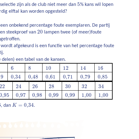
5
electie zijn als de club niet meer dan
% kans wil lopen
rdig elftal kan worden opgesteld?
 een onbekend percentage foute exemplaren. De partij
20
een steekproef van
lampen twee (of meer)foute
getroffen.
 wordt afgekeurd is een functie van het percentage foute
ij.
e delen) een tabel van de kansen.
6
8
10
12
14
16
19
0,34
0,48
0,61
0,71
0,79
0,85
22
24
26
28
30
32
34
0,95
0,97
0,98
0,99
0,99
1,00
1,00
6
=
0,34
, dan
K
.