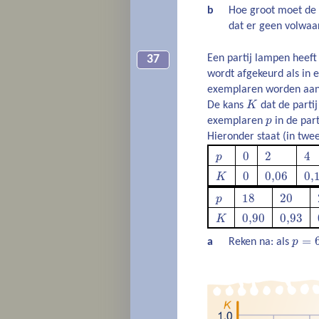
b
Hoe groot moet de s
dat er geen volwaa
Een partij lampen heeft
37
wordt afgekeurd als in 
exemplaren worden aan
De kans
K
dat de partij
exemplaren
p
in de part
Hieronder staat (in twe
0
2
4
p
0
0,06
0,
K
18
20
p
0,90
0,93
K
=
a
Reken na: als
p