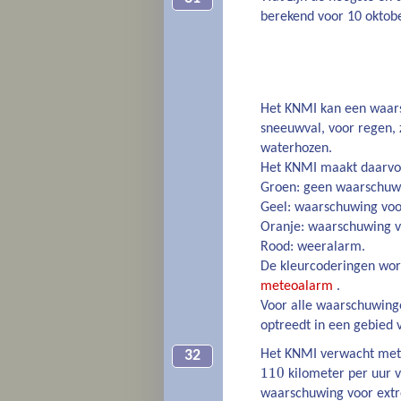
berekend voor 10 oktob
Het KNMI kan een waars
sneeuwval, voor regen, z
waterhozen.
Het KNMI maakt daarvoor
Groen: geen waarschuw
Geel: waarschuwing voor
Oranje: waarschuwing v
Rood: weeralarm.
De kleurcoderingen word
meteoalarm
.
Voor alle waarschuwinge
optreedt in een gebied
Het KNMI verwacht me
32
110
kilometer per uur 
waarschuwing voor extre