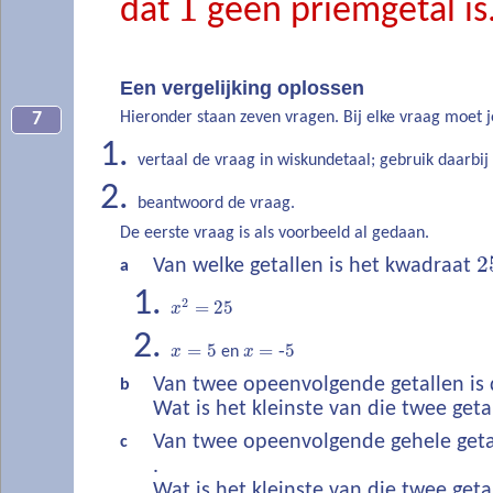
1
dat
geen priemgetal is
Een vergelijking oplossen
Hieronder staan zeven vragen. Bij elke vraag moet 
7
vertaal de vraag in wiskundetaal; gebruik daarbij
beantwoord de vraag.
De eerste vraag is als voorbeeld al gedaan.
2
Van welke getallen is het kwadraat
a
2
=
25
x
=
5
=
‐
5
x
en
x
Van twee opeenvolgende getallen is
b
Wat is het kleinste van die twee geta
Van twee opeenvolgende gehele geta
c
.
Wat is het kleinste van die twee geta