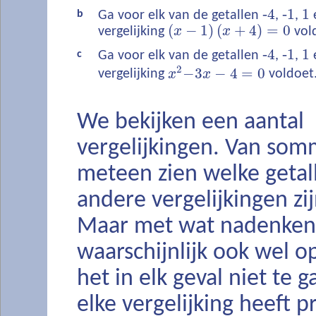
‐
4
‐
1
1
b
Ga voor elk van de getallen
,
,
(
−
1
)
(
+
4
)
=
0
vergelijking
x
x
vol
‐
4
‐
1
1
c
Ga voor elk van de getallen
,
,
2
−
3
−
4
=
0
vergelijking
x
x
voldoet
We bekijken een aantal
vergelijkingen. Van som
meteen zien welke getal
andere vergelijkingen zijn
Maar met wat nadenken 
waarschijnlijk ook wel o
het in elk geval niet te 
elke vergelijking heeft p