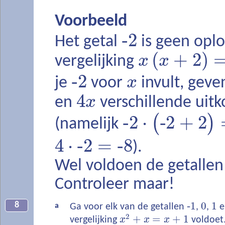
Voorbeeld
‐
2
Het getal
is geen oplo
(
+
2
)
x
x
vergelijking
‐
2
x
je
voor
invult, gev
4
x
en
verschillende uit
‐
2
⋅
‐
2
+
2
(
)
(namelijk
4
⋅
‐
2
=
‐
8
).
Wel voldoen de getalle
Controleer maar!
‐
1
0
1
8
a
Ga voor elk van de getallen
,
,
e
2
+
=
+
1
vergelijking
x
x
x
voldoet