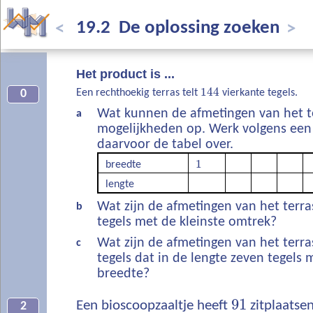
19.2 De oplossing zoeken
<
>
Het product is ...
144
Een rechthoekig terras telt
vierkante tegels.
0
Wat kunnen de afmetingen van het terr
a
mogelijkheden op. Werk volgens ee
daarvoor de tabel over.
1
breedte
lengte
Wat zijn de afmetingen van het terr
b
tegels met de kleinste omtrek?
Wat zijn de afmetingen van het terr
c
tegels dat in de lengte zeven tegels 
breedte?
91
Een bioscoopzaaltje heeft
zitplaatsen.
2