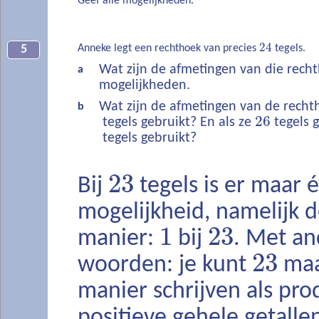
Geef alle mogelijkheden.
24
Anneke legt een rechthoek van precies
tegels.
5
Wat zijn de afmetingen van die recht
a
mogelijkheden.
Wat zijn de afmetingen van de rech
b
26
tegels gebruikt? En als ze
tegels g
tegels gebruikt?
23
Bij
tegels is er maar 
mogelijkheid, namelijk 
1
23
manier:
bij
. Met an
23
woorden: je kunt
maa
manier schrijven als pr
positieve gehele getalle