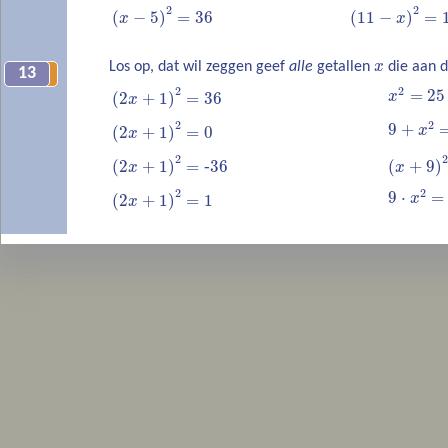
2
2
(
−
5
)
=
36
(
11
−
)
=
x
x
Los op, dat wil zeggen geef
alle
getallen
x
die aan d
13
14
2
2
=
25
(
2
+
1
)
=
36
x
x
2
2
9
+
(
2
+
1
)
=
0
x
x
2
2
(
2
+
1
)
=
‐
36
(
+
9
)
x
x
2
2
9
⋅
=
(
2
+
1
)
=
1
x
x