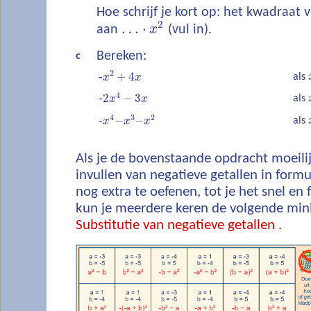
Hoe schrijf je kort op: het kwadraat 
2
…
⋅
aan
x
(vul in).
Bereken:
c
2
‐
+
4
als
x
x
4
‐
2
−
3
als
x
x
4
3
2
‐
−
−
als
x
x
x
Als je de bovenstaande opdracht moeilij
invullen van negatieve getallen in form
nog extra te oefenen, tot je het snel en
kun je meerdere keren de volgende min
Substitutie van negatieve getallen
.