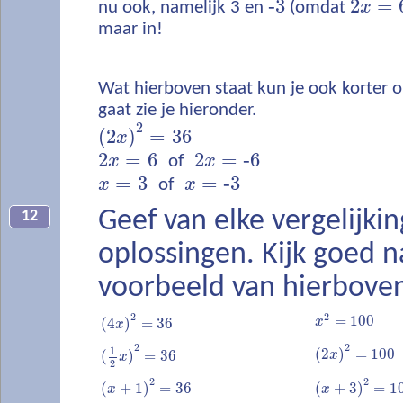
‐
3
2
=
nu ook, namelijk 3 en
(omdat
x
maar in!
Wat hierboven staat kun je ook korter o
gaat zie je hieronder.
2
(
2
)
=
36
x
2
=
6
2
=
‐
6
x
of
x
=
3
=
‐
3
x
of
x
Geef van elke vergelijki
12
oplossingen. Kijk goed n
voorbeeld van hierbove
2
2
=
100
(
4
)
=
36
x
x
2
2
1
(
2
)
=
100
(
)
=
36
x
x
2
2
2
(
+
1
)
=
36
(
+
3
)
=
1
x
x