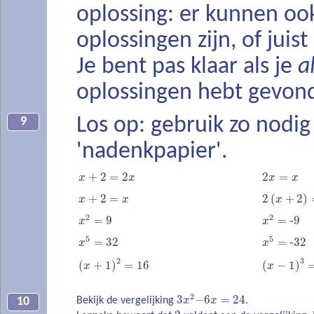
oplossing: er kunnen o
oplossingen zijn, of juis
Je bent pas klaar als je
a
oplossingen hebt gevon
Los op: gebruik zo nodig
9
'nadenkpapier'.
+
2
=
2
2
=
x
x
x
x
+
2
=
2
(
+
2
)
x
x
x
2
2
=
9
=
‐
9
x
x
5
5
=
32
=
‐
32
x
x
2
3
(
+
1
)
=
16
(
−
1
)
x
x
2
3
−
6
=
24
Bekijk de vergelijking
x
x
.
10