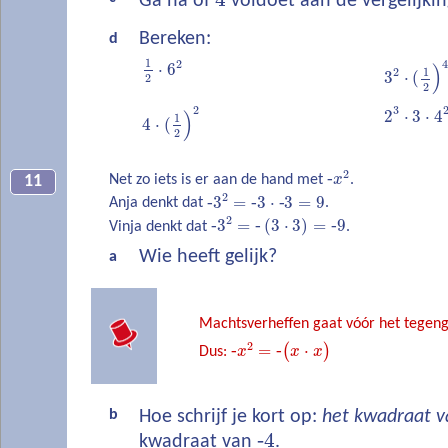
Ga na of
voldoet aan de vergelijki
Bereken:
d
1
2
4
⋅
6
)
1
2
3
⋅
(
2
2
2
3
2
⋅
3
⋅
4
)
1
4
⋅
(
2
2
‐
Net zo iets is er aan de hand met
x
.
11
2
‐
3
=
‐
3
⋅
‐
3
=
9
Anja denkt dat
.
2
‐
3
=
‐
(
3
⋅
3
)
=
‐
9
Vinja denkt dat
.
Wie heeft gelijk?
a
Machtsverheffen gaat vóór het tegen
2
‐
=
‐
(
⋅
)
Dus:
x
x
x
b
Hoe schrijf je kort op:
het kwadraat v
‐
4
kwadraat van
.