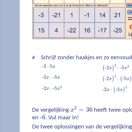
Schrijf zonder haakjes en zo eenvoud
d
2
‐
2
⋅
5
2
x
(
‐
2
)
⋅
‐
5
x
x
2
‐
2
⋅
‐
5
x
x
(
‐
2
)
⋅
(
‐
5
x
x
2
2
‐
2
⋅
‐
5
x
x
‐
2
⋅
(
‐
5
)
x
x
2
=
36
De vergelijking
x
heeft twee opl
‐
6
en
. Vul maar in!
De twee oplossingen van de vergelijkin