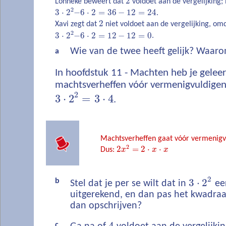
2
Lonneke beweert dat
voldoet aan de vergelijking
2
3
⋅
2
−
6
⋅
2
=
36
−
12
=
24
.
2
Xavi zegt dat
niet voldoet aan de vergelijking, om
2
3
⋅
2
−
6
⋅
2
=
12
−
12
=
0
.
Wie van de twee heeft gelijk? Waar
a
In hoofdstuk 11 - Machten heb je gelee
machtsverheffen vóór vermenigvuldigen
2
3
⋅
2
=
3
⋅
4
.
Machtsverheffen gaat vóór vermenigv
2
2
=
2
⋅
⋅
Dus:
x
x
x
2
3
⋅
2
b
Stel dat je per se wilt dat in
ee
uitgerekend, en dan pas het kwadraa
dan opschrijven?
4
c