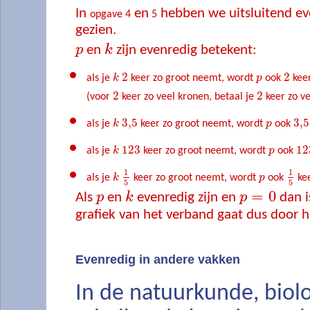
In
en
hebben we uitsluitend e
opgave 4
5
gezien.
p
en
k
zijn evenredig betekent:
2
2
als je
k
keer zo groot neemt, wordt
p
ook
keer
2
2
(voor
keer zo veel kronen, betaal je
keer zo ve
3,5
3,5
als je
k
keer zo groot neemt, wordt
p
ook
123
12
als je
k
keer zo groot neemt, wordt
p
ook
1
1
als je
k
keer zo groot neemt, wordt
p
ook
kee
5
5
p
=
0
=
0
Als
p
en
k
evenredig zijn en
p
dan i
grafiek van het verband gaat dus door
Evenredig in andere vakken
In de natuurkunde, biol