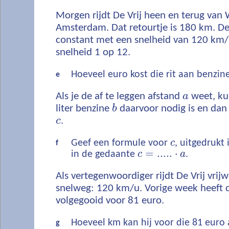
Morgen rijdt De Vrij heen en terug van
Amsterdam. Dat retourtje is 180 km. De 
constant met een snelheid van 120 km/u;
snelheid 1 op 12.
Hoeveel euro kost die rit aan benzin
e
Als je de af te leggen afstand
a
weet, ku
liter benzine
b
daarvoor nodig is en dan 
c
.
Geef een formule voor
c
, uitgedrukt
f
=
.....
⋅
in de gedaante
c
a
.
Als vertegenwoordiger rijdt De Vrij vrijw
snelweg: 120 km/u. Vorige week heeft d
volgegooid voor 81 euro.
Hoeveel km kan hij voor die 81 euro 
g