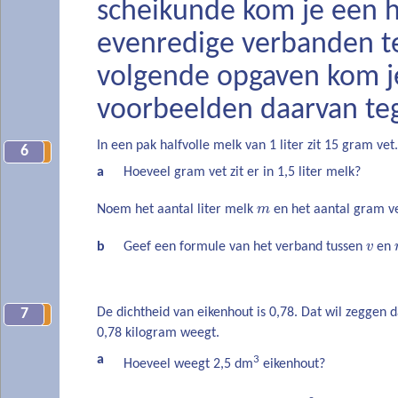
scheikunde kom je een 
evenredige verbanden te
volgende opgaven kom j
voorbeelden daarvan te
In een pak halfvolle melk van 1 liter zit 15 gram vet.
6
5
a
Hoeveel gram vet zit er in 1,5 liter melk?
Noem het aantal liter melk
m
en het aantal gram v
b
Geef een formule van het verband tussen
v
en
De dichtheid van eikenhout is 0,78. Dat wil zeggen 
7
6
0,78 kilogram weegt.
a
3
Hoeveel weegt 2,5 dm
eikenhout?