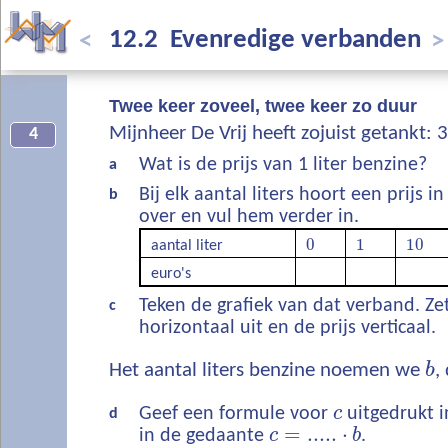
12.2 Evenredige verbanden
<
>
Twee keer zoveel, twee keer zo duur
Mijnheer De Vrij heeft zojuist getankt: 3
4
Wat is de prijs van 1 liter benzine?
a
Bij elk aantal liters hoort een prijs 
b
over en vul hem verder in.
0
1
10
aantal liter
euro's
Teken de grafiek van dat verband. Zet
c
horizontaal uit en de prijs verticaal.
Het aantal liters benzine noemen we
b
,
Geef een formule voor
c
uitgedrukt 
d
=
.....
⋅
in de gedaante
c
b
.