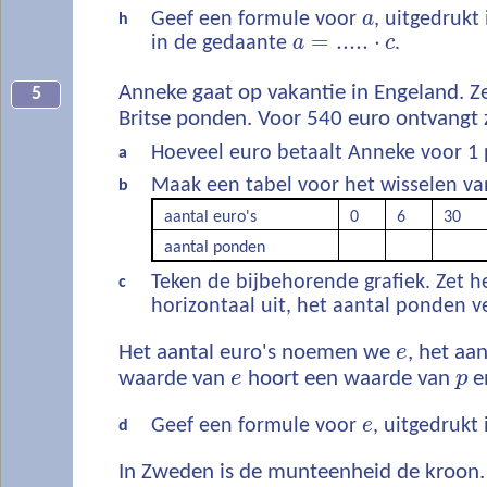
Geef een formule voor
a
, uitgedrukt
h
=
.....
⋅
in de gedaante
a
c
.
Anneke gaat op vakantie in Engeland. Ze
5
Britse ponden. Voor 540 euro ontvangt 
Hoeveel euro betaalt Anneke voor 1
a
Maak een tabel voor het wisselen va
b
aantal euro's
0
6
30
aantal ponden
Teken de bijbehorende grafiek. Zet h
c
horizontaal uit, het aantal ponden ve
Het aantal euro's noemen we
e
, het aa
waarde van
e
hoort een waarde van
p
e
Geef een formule voor
e
, uitgedrukt
d
In Zweden is de munteenheid de kroon. V