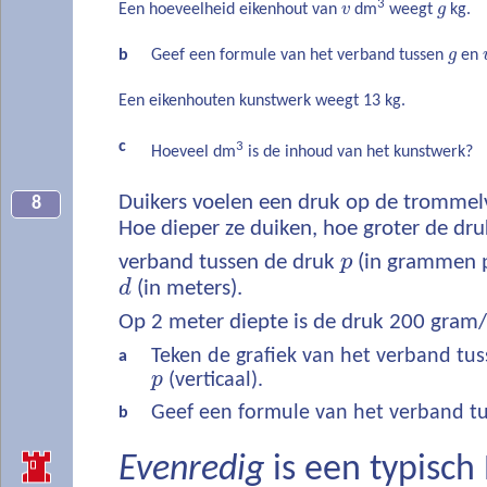
3
Een hoeveelheid eikenhout van
v
dm
weegt
g
kg.
b
Geef een formule van het verband tussen
g
en
Een eikenhouten kunstwerk weegt 13 kg.
c
3
Hoeveel dm
is de inhoud van het kunstwerk?
Duikers voelen een druk op de trommelv
8
Hoe dieper ze duiken, hoe groter de druk
verband tussen de druk
p
(in grammen 
d
(in meters).
Op 2 meter diepte is de druk 200 gram
Teken de grafiek van het verband tu
a
p
(verticaal).
Geef een formule van het verband t
b
Evenredig
is een typisch