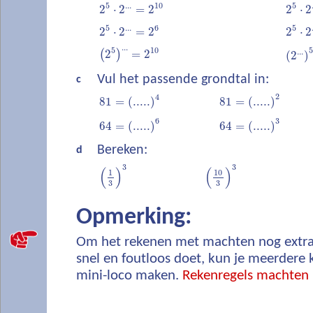
5
...
10
5
2
⋅
2
=
2
2
⋅
2
5
...
6
5
2
⋅
2
=
2
2
⋅
2
...
5
10
5
...
(
2
)
=
2
(
2
)
Vul het passende grondtal in:
c
2
4
81
=
(
.....
)
81
=
(
.....
)
6
3
64
=
(
.....
)
64
=
(
.....
)
Bereken:
d
3
3
(
)
(
)
10
1
3
3
Opmerking:
Om het rekenen met machten nog extra t
snel en foutloos doet, kun je meerdere
mini-loco maken.
Rekenregels machten