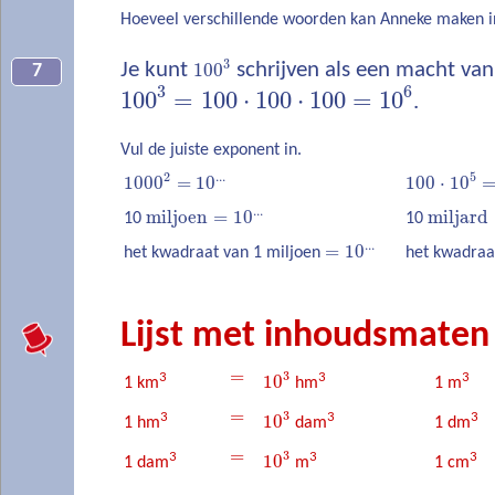
Hoeveel verschillende woorden kan Anneke maken i
3
Je kunt
100
schrijven als een macht van
7
3
6
100
=
100
⋅
100
⋅
100
=
10
.
Vul de juiste exponent in.
2
...
5
1000
=
10
100
⋅
10
...
miljoen
=
10
miljard
10
10
...
=
10
het kwadraat van 1 miljoen
het kwadraa
Lijst met inhoudsmaten
=
3
3
3
3
10
1 km
hm
1 m
=
3
3
3
3
10
1 hm
dam
1 dm
=
3
3
3
3
10
1 dam
m
1 cm