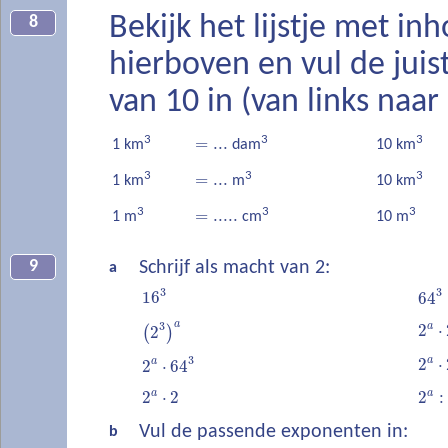
Bekijk het lijstje met i
8
hierboven en vul de jui
van 10 in (van links naar 
3
3
3
=
...
1 km
dam
10 km
3
3
3
=
...
1 km
m
10 km
3
3
3
=
.....
1 m
cm
10 m
9
Schrijf als macht van 2:
a
3
3
16
64
a
3
a
2
⋅
(
2
)
3
a
2
⋅
a
2
⋅
64
a
a
2
⋅
2
2
:
Vul de passende exponenten in:
b