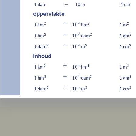
=
1 dam
10 m
1 cm
oppervlakte
=
2
2
2
2
10
1 km
hm
1 m
=
2
2
2
2
10
1 hm
dam
1 dm
=
2
2
2
2
10
1 dam
m
1 cm
inhoud
=
3
3
3
3
10
1 km
hm
1 m
=
3
3
3
3
10
1 hm
dam
1 dm
=
3
3
3
3
10
1 dam
m
1 cm