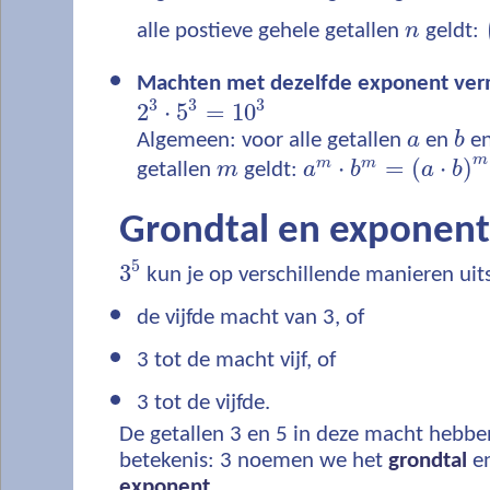
alle postieve gehele getallen
n
geldt:
Machten met dezelfde exponent ver
3
3
3
2
⋅
5
=
10
Algemeen: voor alle getallen
a
en
b
en
m
⋅
=
(
⋅
)
m
m
getallen
m
geldt:
a
b
a
b
Grondtal en exponent
5
3
kun je op verschillende manieren uit
de vijfde macht van 3, of
3 tot de macht vijf, of
3 tot de vijfde.
De getallen 3 en 5 in deze macht hebbe
betekenis: 3 noemen we het
grondtal
en
exponent
.