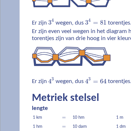
4
4
3
3
=
81
Er zijn
wegen, dus
torentjes
Er zijn even veel wegen in het diagram h
torentjes zijn van drie hoog in vier kleur
3
3
4
4
=
64
Er zijn
wegen, dus
torentjes
Metriek stelsel
lengte
=
1 km
10 hm
1 m
=
1 hm
10 dam
1 dm