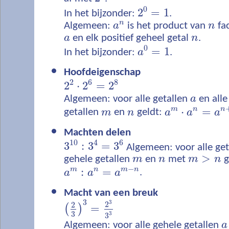
0
2
=
1
In het bijzonder:
.
n
Algemeen:
a
is het product van
n
fa
a
en elk positief geheel getal
n
.
0
=
1
In het bijzonder:
a
.
Hoofdeigenschap
2
6
8
2
⋅
2
=
2
Algemeen: voor alle getallen
a
en alle
⋅
=
m
n
n
getallen
m
en
n
geldt:
a
a
a
Machten delen
10
4
6
3
:
3
=
3
Algemeen: voor alle ge
>
gehele getallen
m
en
n
met
m
n
g
−
:
=
m
n
m
n
a
a
a
.
Macht van een breuk
3
3
2
2
=
(
)
3
3
3
Algemeen: voor alle gehele getallen
a