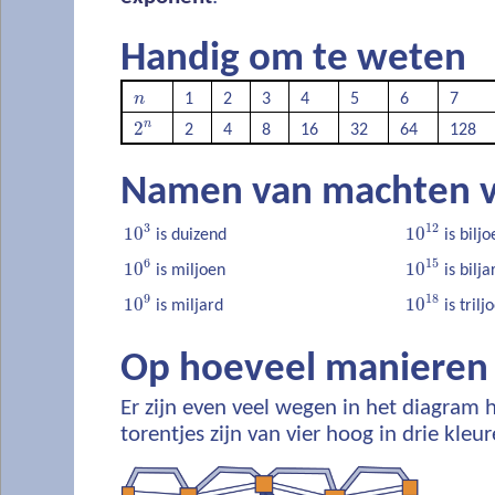
Handig om te weten
n
1
2
3
4
5
6
7
n
2
2
4
8
16
32
64
128
Namen van machten v
3
12
10
10
is duizend
is biljo
6
15
10
10
is miljoen
is bilja
9
18
10
10
is miljard
is trilj
Op hoeveel manieren
Er zijn even veel wegen in het diagram h
torentjes zijn van vier hoog in drie kleur