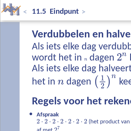
11.5 Eindpunt
<
>
Verdubbelen en halv
Als iets elke dag verdub
n
2
wordt het in
dagen
n
Als iets elke dag halveer
n
1
(
)
n
het in
dagen
kee
2
Regels voor het reke
Afspraak
2
⋅
2
⋅
2
⋅
2
⋅
2
⋅
2
⋅
2
(het product van 
7
2
af met
.