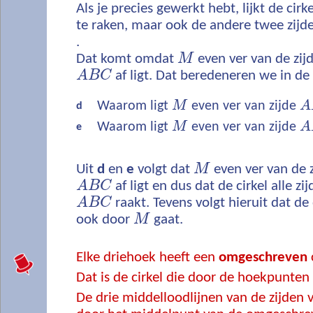
Als je precies gewerkt hebt, lijkt de cirk
te raken, maar ook de andere twee zijd
.
Dat komt omdat
M
even ver van de zij
A
B
C
af ligt. Dat beredeneren we in d
Waarom ligt
M
even ver van zijde
A
d
Waarom ligt
M
even ver van zijde
A
e
Uit
d
en
e
volgt dat
M
even ver van de 
A
B
C
af ligt en dus dat de cirkel alle z
A
B
C
raakt. Tevens volgt hieruit dat de
ook door
M
gaat.
Elke driehoek heeft een
omgeschreven
c
Dat is de cirkel die door de hoekpunten
De drie middelloodlijnen van de zijden