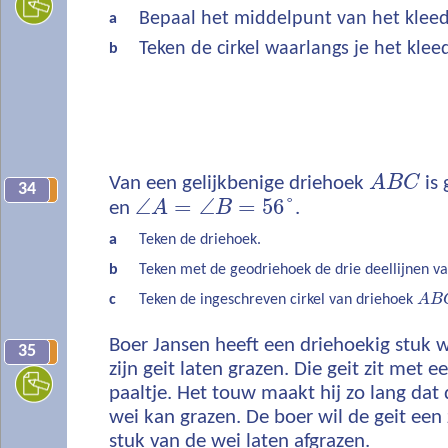
Bepaal het middelpunt van het kleed
a
Teken de cirkel waarlangs je het kle
b
Van een gelijkbenige driehoek
A
B
C
is
34
10
∠
=
∠
=
56
°
en
A
B
.
a
Teken de driehoek.
b
Teken met de geodriehoek de drie deellijnen v
c
Teken de ingeschreven cirkel van driehoek
A
B
Boer Jansen heeft een driehoekig stuk w
35
11
zijn geit laten grazen. Die geit zit met 
paaltje. Het touw maakt hij zo lang dat 
wei kan grazen. De boer wil de geit een
stuk van de wei laten afgrazen.