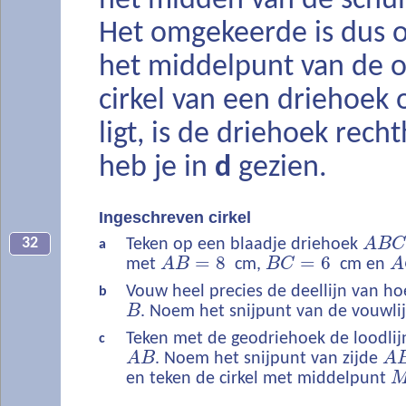
het midden van de schuin
Het omgekeerde is dus o
het middelpunt van de
cirkel van een driehoek 
ligt, is de driehoek rech
heb je in
d
gezien.
Ingeschreven cirkel
32
Teken op een blaadje driehoek
A
B
C
a
=
8
=
6
met
A
B
cm,
B
C
cm en
A
Vouw heel precies de deellijn van h
b
B
. Noem het snijpunt van de vouwl
Teken met de geodriehoek de loodlij
c
A
B
. Noem het snijpunt van zijde
A
en teken de cirkel met middelpunt