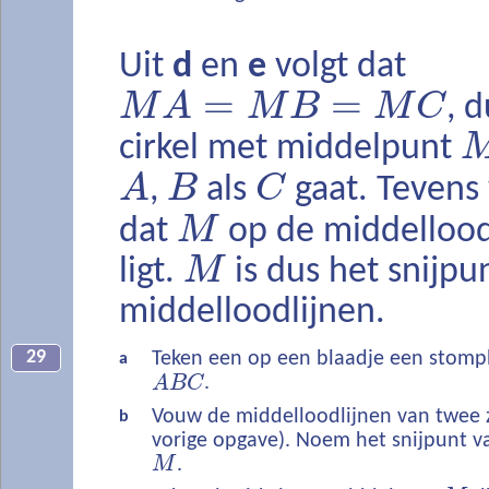
Uit
d
en
e
volgt dat
=
=
M
A
M
B
M
C
, 
cirkel met middelpunt
A
B
C
,
als
gaat. Tevens 
M
dat
op de middellood
M
ligt.
is dus het snijpu
middelloodlijnen.
29
Teken een op een blaadje een stomp
a
A
B
C
.
Vouw de middelloodlijnen van twee z
b
vorige opgave). Noem het snijpunt v
M
.