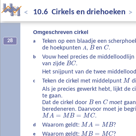
10.6 Cirkels en driehoeken
<
>
Omgeschreven cirkel
28
Teken op een blaadje een scherphoe
a
de hoekpunten
,
B
en
C
.
A
Vouw heel precies de middelloodlijn
b
van zijde
B
C
.
Het snijpunt van de twee middello
Teken de cirkel met middelpunt
M
d
c
Als je precies gewerkt hebt, lijkt de 
te gaan.
Dat de cirkel door
B
en
C
moet
gaan
beredeneren. Daarvoor moet je begr
=
=
M
A
M
B
M
C
.
=
Waarom geldt:
M
A
M
B
?
d
=
Waarom geldt:
M
B
M
C
?
e