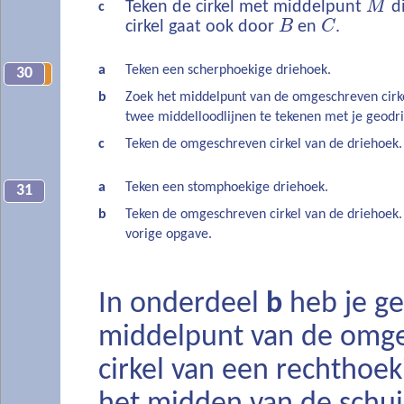
Teken de cirkel met middelpunt
M
d
c
cirkel gaat ook door
B
en
C
.
a
Teken een scherphoekige driehoek.
30
5
b
Zoek het middelpunt van de omgeschreven cirk
twee middelloodlijnen te tekenen met je geodr
c
Teken de omgeschreven cirkel van de driehoek.
a
Teken een stomphoekige driehoek.
31
b
Teken de omgeschreven cirkel van de driehoek. 
vorige opgave.
In onderdeel
b
heb je ge
middelpunt van de omg
cirkel van een rechthoe