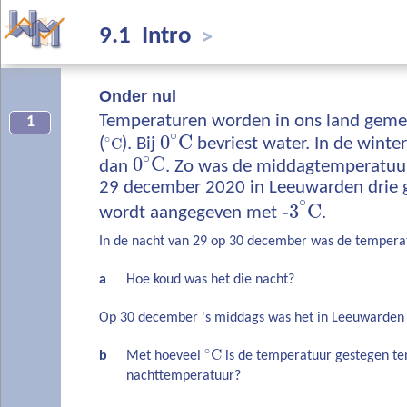
9.1 Intro
>
Onder nul
Temperaturen worden in ons land gemet
1
∘
0
C
∘
(
C
). Bij
bevriest water. In de winter
∘
0
C
dan
. Zo was de middagtemperatuu
29 december 2020 in Leeuwarden drie g
∘
‐
3
C
wordt aangegeven met
.
In de nacht van 29 op 30 december was de temperat
a
Hoe koud was het die nacht?
Op 30 december 's middags was het in Leeuwarden 
∘
C
b
Met hoeveel
is de temperatuur gestegen te
nachttemperatuur?