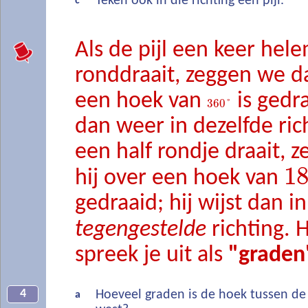
Teken ook in die richting een pijl.
c
Als de pijl een keer hel
ronddraait, zeggen we da
een hoek van
is gedra
360
°
dan weer in dezelfde rich
een half rondje draait, 
1
hij over een hoek van
gedraaid; hij wijst dan in
tegengestelde
richting. 
spreek je uit als
"graden
4
Hoeveel graden is de hoek tussen de
a