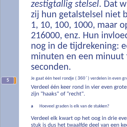
zestigtallig stelsel
. Dat w
zij hun getalstelsel niet
1, 10, 100, 1000, maar o
216000, enz. Hun invloed
nog in de tijdrekening: e
minuten en een minuut t
seconden.
360
°
Je gaat één heel rondje (
) verdelen in even gr
5
5
Verdeel één keer rond in vier even grot
zijn "haaks" of "recht".
a
Hoeveel graden is elk van de stukken?
Verdeel elk kwart op het oog in drie ev
stuk is dus het twaalfde deel van een ke