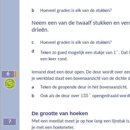
b
Hoeveel graden is elk van de stukken?
Neem een van de twaalf stukken en verd
drieën.
c
Hoeveel graden is elk van de stukken?
d
1
°
Teken zo goed mogelijk een stukje van
. Dat 
een keer rond.
Iemand doet een deur open. De deur wordt over ee
6
6
je werkblad staat een bovenaanzicht van de dichte d
a
Teken de geopende deur in het bovenaanzicht.
135
°
b
Ook als de deur over
opengedraaid wordt
De grootte van hoeken
Met een meetlat meet je op hoe lang een lijnstuk is
7
je met een hoekmeter.