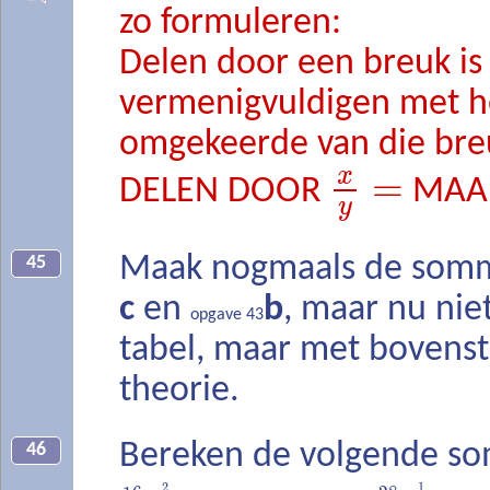
zo formuleren:
Delen door een breuk is
vermenigvuldigen met h
omgekeerde van die bre
x
=
DELEN DOOR
MAA
y
Maak nogmaals de som
45
c
en
b
, maar nu nie
opgave 43
tabel, maar met bovens
theorie.
Bereken de volgende s
46
2
1