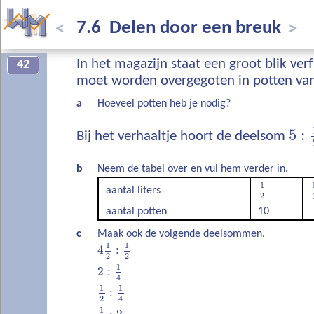
7.6 Delen door een breuk
<
>
In het magazijn staat een groot blik verf 
42
moet worden overgegoten in potten va
a
Hoeveel potten heb je nodig?
5
:
Bij het verhaaltje hoort de deelsom
b
Neem de tabel over en vul hem verder in.
1
aantal liters
2
aantal potten
10
c
Maak ook de volgende deelsommen.
1
1
4
:
2
2
1
2
:
4
1
1
:
2
4
1