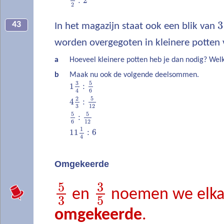
:
2
2
3
43
In het magazijn staat ook een blik van
worden overgegoten in kleinere potten
a
Hoeveel kleinere potten heb je dan nodig? Welk
b
Maak nu ook de volgende deelsommen.
5
3
1
:
4
6
5
2
4
:
12
3
5
5
:
12
6
1
11
:
6
4
Omgekeerde
5
3
en
noemen we elka
3
5
omgekeerde
.