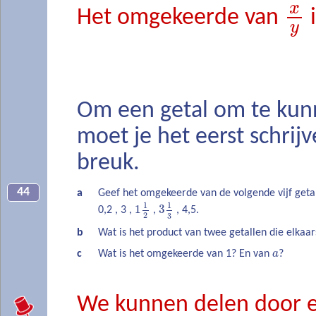
x
Het omgekeerde van
y
Om een getal om te kun
moet je het eerst schrijv
breuk.
44
a
Geef het omgekeerde van de volgende vijf geta
1
1
1
3
0,2 , 3 ,
,
, 4,5.
2
3
b
Wat is het product van twee getallen die elkaa
c
Wat is het omgekeerde van 1? En van
a
?
We kunnen delen door 