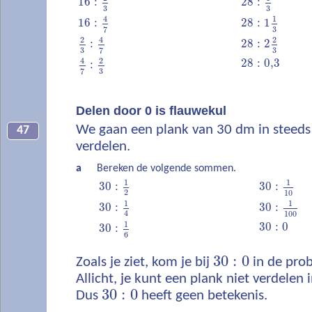
16
:
28
:
3
3
1
4
28
:
1
16
:
3
7
2
2
4
28
:
2
:
3
3
7
2
4
28
:
0,3
:
3
7
Delen door 0 is flauwekul
We gaan een plank van 30 dm in steeds 
47
verdelen.
a
Bereken de volgende sommen.
1
1
30
:
30
:
2
10
1
1
30
:
30
:
4
100
1
30
:
0
30
:
6
30
:
0
Zoals je ziet, kom je bij
in de pro
Allicht, je kunt een plank niet verdelen 
30
:
0
Dus
heeft geen betekenis.