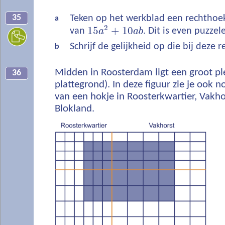
35
Teken op het werkblad een rechthoe
a
2
15
+
10
van
a
a
b
. Dit is even puzzel
Schrijf de gelijkheid op die bij deze 
b
Midden in Roosterdam ligt een groot ple
36
plattegrond). In deze figuur zie je ook 
van een hokje in Roosterkwartier, Vakho
Blokland.