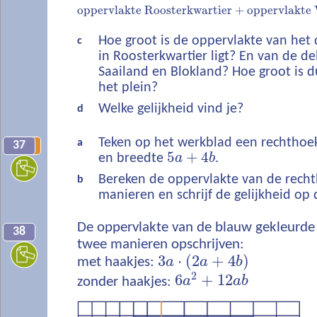
oppervlakte Roosterkwartier
+
oppervlakte
Hoe groot is de oppervlakte van het 
c
in Roosterkwartier ligt? En van de de
Saailand en Blokland? Hoe groot is 
het plein?
Welke gelijkheid vind je?
d
Teken op het werkblad een rechthoe
a
37
10
5
+
4
en breedte
a
b
.
Bereken de oppervlakte van de rech
b
manieren en schrijf de gelijkheid op d
De oppervlakte van de blauw gekleurde
38
twee manieren opschrijven:
3
⋅
(
2
+
4
)
met haakjes:
a
a
b
2
6
+
12
zonder haakjes:
a
a
b