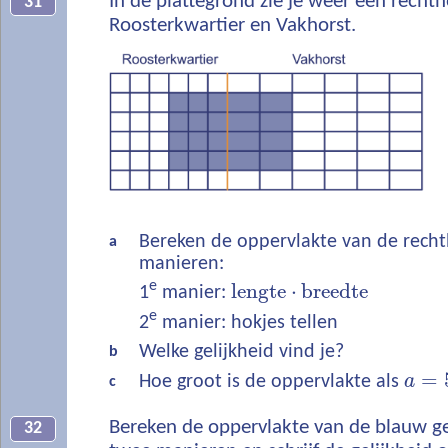
In de plattegrond zie je weer een recht
31
Roosterkwartier en Vakhorst.
Bereken de oppervlakte van de rech
a
manieren:
e
lengte
⋅
breedte
1
manier:
e
2
manier: hokjes tellen
Welke gelijkheid vind je?
b
=
Hoe groot is de oppervlakte als
a
c
Bereken de oppervlakte van de blauw g
32