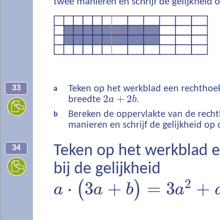
twee manieren en schrijf de gelijkheid op
33
Teken op het werkblad een rechthoe
a
2
+
2
breedte
a
b
.
Bereken de oppervlakte van de rech
b
manieren en schrijf de gelijkheid op d
Teken op het werkblad 
34
bij de gelijkheid
2
⋅
3
+
=
3
+
(
)
a
a
b
a