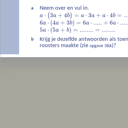
Neem over en vul in.
a
⋅
3
+
4
=
⋅
3
+
⋅
4
=
..
(
)
a
a
b
a
a
a
b
6
⋅
(
4
+
3
)
=
6
⋅
.....
+
6
⋅
....
a
a
b
a
a
5
⋅
(
5
+
)
=
........
=
........
a
a
b
Krijg je dezelfde antwoorden als to
b
roosters maakte (zie
a)?
opgave 38