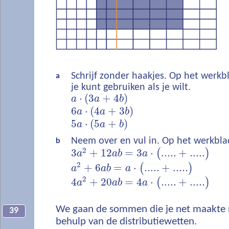
Schrijf zonder haakjes. Op het werkbl
a
je kunt gebruiken als je wilt.
⋅
(
3
+
4
)
a
a
b
6
⋅
(
4
+
3
)
a
a
b
5
⋅
(
5
+
)
a
a
b
Neem over en vul in. Op het werkbla
b
2
3
+
12
=
3
⋅
.....
+
.....
(
)
a
a
b
a
2
+
6
=
⋅
.....
+
.....
(
)
a
a
b
a
2
4
+
20
=
4
⋅
.....
+
.....
(
)
a
a
b
a
We gaan de sommen die je net maakte
39
behulp van de distributiewetten.