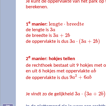
Je kunt de oppervlakte van het park o
berekenen.
e
lengte
⋅
breedte
1
manier:
3
de lengte is
a
3
+
2
de breedte is
a
b
3
⋅
(
3
+
2
)
de oppervlakte is dus
a
a
b
e
2
manier: hokjes tellen
de rechthoek bestaat uit 9 hokjes met 
en uit 6 hokjes met oppervlakte
a
b
2
9
+
6
de oppervlakte is dus
a
a
b
3
⋅
3
+
2
(
)
Je vindt zo de gelijkheid
a
a
b