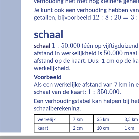
verhouding niet met nog kleinere gehele
Je kunt ook een verhouding hebben va
12
:
8
:
20
=
3
:
getallen, bijvoorbeeld
schaal
1
:
50.000
schaal
(één op vijftigduizend
50.000
afstand in werkelijkheid is
maal z
afstand op de kaart. Dus: 1 cm op de ka
werkelijkheid.
Voorbeeld
Als een werkelijke afstand van 7 km in e
1
:
350.000
schaal van de kaart:
.
Een verhoudingstabel kan helpen bij h
schaalberekening.
werkelijk
7 km
35 km
3,5 km
kaart
2 cm
10 cm
1 cm