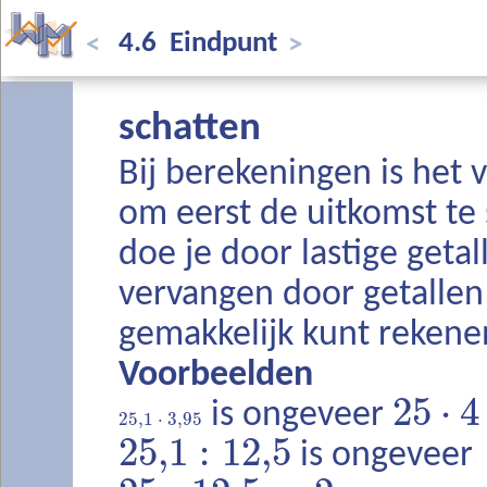
4.6 Eindpunt
<
>
schatten
Bij berekeningen is het 
om eerst de uitkomst te 
doe je door lastige getal
vervangen door getalle
gemakkelijk kunt rekene
Voorbeelden
25
⋅
4
is ongeveer
25,1
⋅
3,95
25,1
:
12,5
is ongeveer