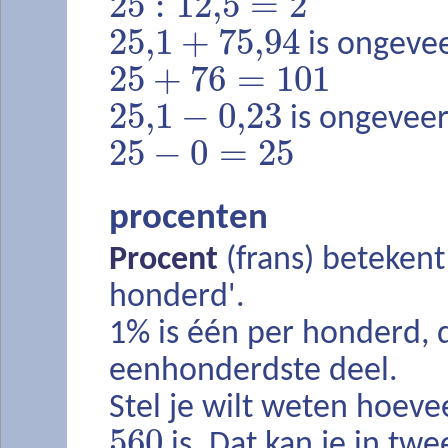
25
:
12,5
=
2
25,1
+
75,94
is ongeve
25
+
76
=
101
25,1
−
0,23
is ongevee
25
−
0
=
25
procenten
Procent
(frans) betekent
honderd'.
1% is één per honderd, 
eenhonderdste deel.
Stel je wilt weten hoeve
560
is. Dat kan je in tw